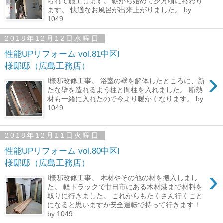
られて施工します。 朝から始めて夕方頃に終わり
ます。 快適なお風呂が出来上がりました。 by
1049
2018年12月12日水曜日
性能UPリフォーム vol.81中区I
様邸邸（広島工務店）
›
I様邸改修工事。 浴室の壁を解体したところに、新
たな壁を造れるよう柱と間柱を入れました。 断熱
材も一緒に入れたので今より暖かくなります。 by
1049
2018年12月11日火曜日
性能UPリフォーム vol.80中区I
様邸邸（広島工務店）
›
I様邸改修工事。 木材やその他の材を搬入しまし
た。 軽トラックで廿日市にある木材港まで材料を
取りに行きました。 これからもたくさん行くこと
になると思いますが安全運転で持って行きます！
by 1049