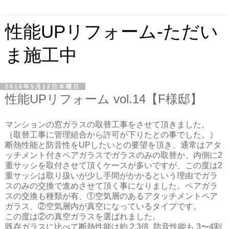
性能UPリフォーム-ただい
ま施工中
2016年5月12日木曜日
性能UPリフォーム vol.14【F様邸】
マンションの窓ガラスの取替工事をさせて頂きました。
（取替工事に管理組合から許可が下りたとの事でした。）
断熱性能と防音性をUPしたいとの要望を頂き、
通常はアタ
ッチメント付きペアガラスでガラスのみの取替か、内側に2
重サッシを取付させて頂くケースが多いですが、この度は2
重サッシは取り扱いが少し手間がかかるという理由でガラ
スのみの交換で進めさせて頂く事になりました。ペアガラ
スの交換も種類が有、①空気層のあるアタッチメントペア
ガラス、②空気層内が真空になっているタイプです。
この度は②の真空ガラスを選ばれました。
既存ガラスに比べて
断熱性能は約 2.3倍 防音性能も 3〜4割